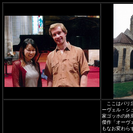
ここはパリ北
ーヴェル・シ
家ゴッホの終
傑作「オーヴ
もなお変わら