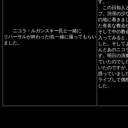
す。
この日知人と
ブ。渋滞の少
の地に着きま
た有名な教会
ニコ
ニコラ・ルガンスキー氏と一緒に
そして中の教
リハーサルが終わった頃,一緒に撮ってもらい
入ってみると
ました。
すかさ
した。そして
んとあのニコ
す。明日の演
ていたのでし
いたのですが
惑っていまし
ライブして偶
した。
な教会がある